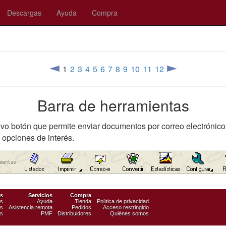
Descargas
Ayuda
Compra
1
2
3
4
5
6
7
8
9
10
11
12
Barra de herramientas
vo botón que permite enviar documentos por correo electrónico
opciones de interés.
s
Servicios
Compra
es
Ayuda
Tienda
Política de privacidad
es
Asistencia remota
Pedidos
Acceso restringido
os
PMF
Distribuidores
Quiénes somos