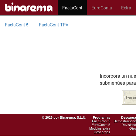
FactuCont
EuroConta
Extra
FactuCont 5
FactuCont TPV
Incorpora un nue
submenúes para 
© 2026 por Binarema, S.L.U.
Programas
Descarga
FactuCont 5
Demostracion
EuroConta 5
Revision
Módulos extra
Otr
Descargas