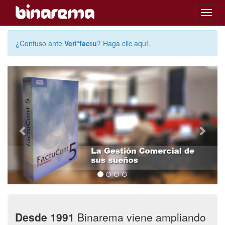
Toggl
navig
¿Confuso ante
Veri*factu
? Haga clic aquí
.
Previous
Next
Desde 1991
Binarema viene ampliando